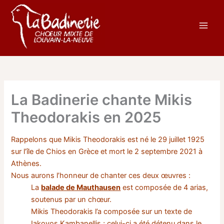
Aller
au
contenu
La Badinerie chante Mikis
Theodorakis en 2025
Rappelons que Mikis Theodorakis est né le 29 juillet 1925
sur l’île de Chios en Grèce et mort le 2 septembre 2021 à
Athènes.
Nous aurons l’honneur de chanter ces deux œuvres :
La
balade de Mauthausen
est composée de 4 arias,
soutenus par un chœur.
Mikis Theodorakis l’a composée sur un texte de
Iakovos Kambanellis ; celui-ci a été détenu dans le