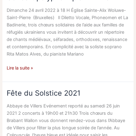
Bruxelles
!
Dimanche 24 avril 2022 à 18 H Église Sainte-Alix Woluwe-
Saint-Pierre (Bruxelles) Il Diletto Vocale, Phoneomen et La
Badinerie, trois chœurs solidaires de l’aide aux familles de
réfugiés ukrainiens vous invitent à découvrir un répertoire
de chants médiévaux, séfarades, orthodoxes, renaissance
et contemporains. En complicité avec la soliste soprano
Rita Matos Alves, du pianiste Mariano
Concert
Lire la suite »
polyphonique
Avril
2022
Fête du Solstice 2021
Abbaye de Villers Evénement reporté au samedi 26 juin
2021 2 concerts à 19h00 et 21h30 Trois chœurs du
Brabant Wallon vous donnent rendez-vous dans l’Abbaye
de Villers pour fêter la plus longue soirée de l’année. Au
Crépuscule, l’heure bleue est idéale pour saisir les