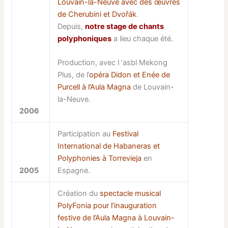
Louvain-la-Neuve avec des œuvres
de Cherubini et Dvořák
.
Depuis,
notre stage de chants
polyphoniques
a lieu chaque été.
Production, avec l ‘asbl Mekong
Plus, de l’
opéra Didon et Enée de
Purcell à l’Aula Magna
de Louvain-
la-Neuve.
2006
Participation au
Festival
International de Habaneras et
Polyphonies à Torrevieja
en
2005
Espagne.
Création du
spectacle musical
PolyFonia pour l’inauguration
festive de l’Aula Magna à Louvain-