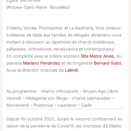
Église Sainte-Alix
Woluwe-Saint-Pierre (Bruxelles)
Il Diletto Vocale, Phoneomen et La Badinerie, trois chœurs
solidaires de l’aide aux familles de réfugiés ukrainiens vous
invitent à découvrir un répertoire de chants médiévaux,
séfarades, orthodoxes, renaissance et contemporains.
En complicité avec la soliste soprano
Rita Matos Alves
, du
pianiste
Mariano Ferrández
et de l’organiste
Bernard Guiot
.
Sous la direction musicale de
Laëndi
.
Au programme : chants orthodoxes – Moyen Age Llibre
Vermell – Hildegarde von Binge – chants sépharades –
Monteverdi – Praetorius – Lauridsen – Gjeilo
Depuis fin octobre 2020, durant le second confinement en
raison de la pandémie de Covid19, les choristes d’Il Diletto