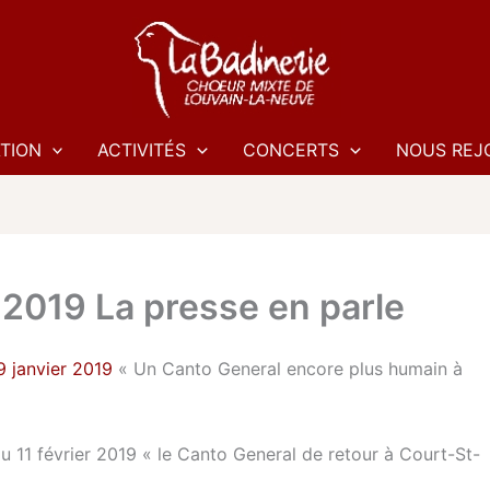
TION
ACTIVITÉS
CONCERTS
NOUS REJ
2019 La presse en parle
9 janvier 2019
« Un Canto General encore plus humain à
11 février 2019 « le Canto General de retour à Court-St-