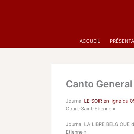
Aller
au
contenu
ACCUEIL
PRÉSENTA
Canto General 
Journal
LE SOIR en ligne du 0
Court-Saint-Etienne »
Journal LA LIBRE BELGIQUE du 
Etienne »