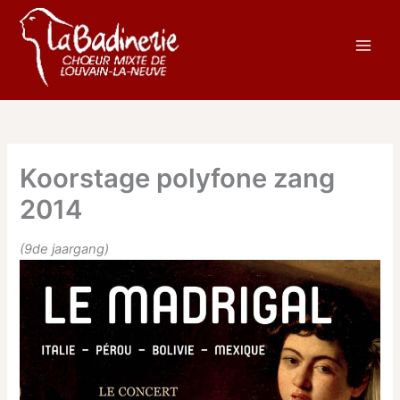
Aller
au
contenu
Koorstage polyfone zang
2014
(9de jaargang)