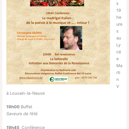
s
19
he
ure
s
au
Ly
cé
e
Ma
rti
n
V
à Louvain-la-Neuve
19h00
Buffet
Saveurs de l’été
19h45
Conférence