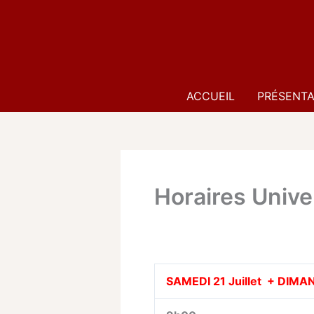
Aller
au
contenu
ACCUEIL
PRÉSENTA
Horaires Unive
SAMEDI 21 Juillet +
DIMANC