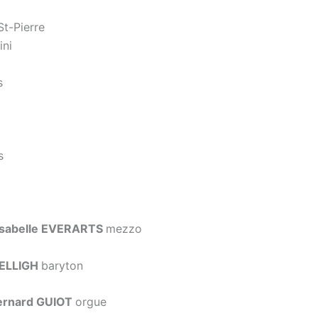
St-Pierre
ini
s
s
sabelle EVERARTS
mezzo
BELLIGH
baryton
rnard GUIOT
orgue