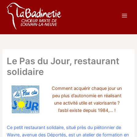
Aller
au
contenu
Le Pas du Jour, restaurant
solidaire
Comment acquérir chaque jour un
peu plus d’autonomie en réalisant
une activité utile et valorisante ?
l’asbl existe depuis 1984,… !
Ce petit restaurant solidaire, situé près du piétonnier de
Wavre, avenue des Déportés, est un atelier de formation en