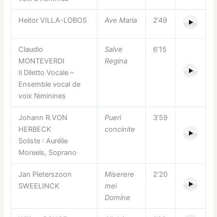
Heitor VILLA-LOBOS
Ave Maria
2’49
Claudio
Salve
6’15
MONTEVERDI
Regina
Il Diletto Vocale –
Ensemble vocal de
voix féminines
Johann R.VON
Pueri
3’59
HERBECK
concinite
Soliste : Aurélie
Moreels, Soprano
Jan Pieterszoon
Miserere
2’20
SWEELINCK
mei
Domine