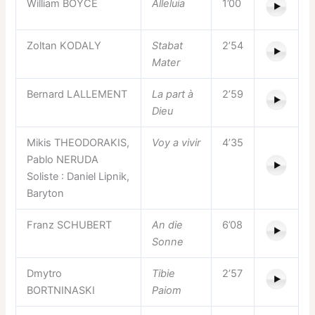
William BOYCE
Alleluia
1’00
Zoltan KODALY
Stabat
2’54
Mater
Bernard LALLEMENT
La part à
2’59
Dieu
Mikis THEODORAKIS,
Voy a vivir
4’35
Pablo NERUDA
Soliste : Daniel Lipnik,
Baryton
Franz SCHUBERT
An die
6’08
Sonne
Dmytro
Tibie
2’57
BORTNINASKI
Paiom