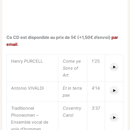
Ce CD est disponible au prix de 5€ (+1,50€ d’envoi)
par
email
.
Henry PURCELL
Come ye
1’25
Sons of
Art
Antonio VIVALDI
Et in terra
4’14
pax
Traditionnel
Coventry
3’37
Phoneomen –
Carol
Ensemble vocal de
voix d’hommes