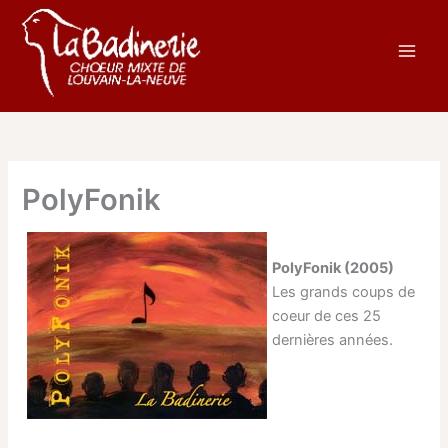
Aller
au
contenu
PolyFonik
PolyFonik (2005)
Les grands coups de
coeur de ces 25
dernières années.