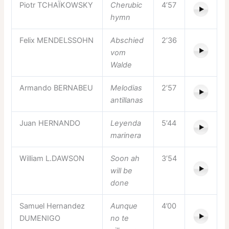
Piotr TCHAÏKOWSKY
Cherubic
4’57
hymn
Felix MENDELSSOHN
Abschied
2’36
vom
Walde
Armando BERNABEU
Melodias
2’57
antillanas
Juan HERNANDO
Leyenda
5’44
marinera
William L.DAWSON
Soon ah
3’54
will be
done
Samuel Hernandez
Aunque
4’00
DUMENIGO
no te