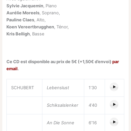
Sylvie Jacquemin
, Piano
Aurélie Moreels
, Soprano,
Pauline Claes
, Alto,
Koen Vereertbrugghen
, Ténor,
Kris Belligh
, Basse
Ce CD est disponible au prix de 5€ (+1,50€ d’envoi)
par
email
.
SCHUBERT
Lebenslust
1’30
Schiksalslenker
4’40
An Die Sonne
6’16