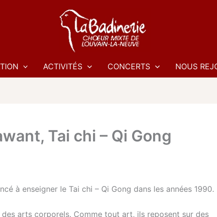
TION
ACTIVITÉS
CONCERTS
NOUS REJ
want, Tai chi – Qi Gong
é à enseigner le Tai chi – Qi Gong dans les années 1990.
t des arts corporels. Comme tout art, ils reposent sur des