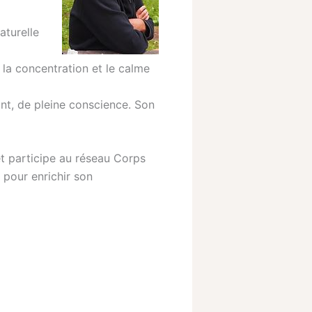
aturelle
e la concentration et le calme
nt, de pleine conscience. Son
 et participe au réseau Corps
 pour enrichir son