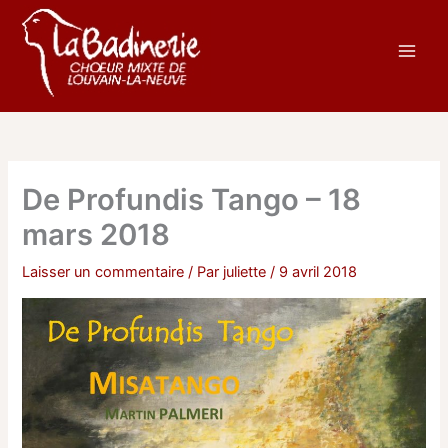
Aller
au
contenu
De Profundis Tango – 18
mars 2018
Laisser un commentaire
/ Par
juliette
/
9 avril 2018