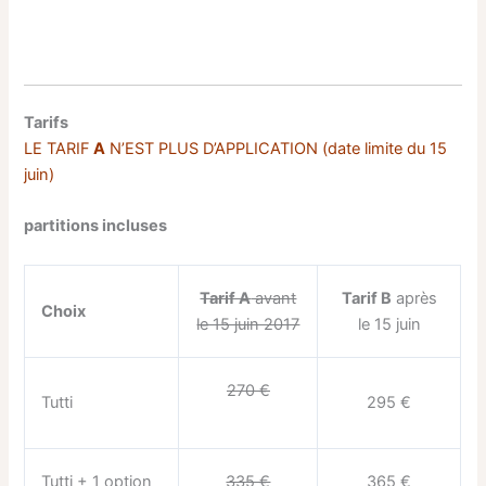
Tarifs
LE TARIF
A
N’EST PLUS D’APPLICATION (date limite du 15
juin)
partitions incluses
Tarif A
avant
Tarif B
après
Choix
le 15 juin 2017
le 15 juin
270 €
Tutti
295 €
Tutti + 1 option
335 €
365 €