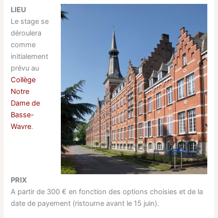
LIEU
Le stage se
déroulera
comme
initialement
prévu au
Collège
Notre
Dame de
Basse-
Wavre
.
PRIX
A partir de 300 € en fonction des options choisies et de la
date de payement (ristourne avant le 15 juin).