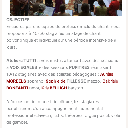
OBJECTIFS
Encadrés par une équipe de professionnels du chant, nous
proposons à 40-50 stagiaires un stage de chant
polyphonique et individuel sur une période intensive de 9
jours.
Ateliers
TUTTI
à voix mixtes alternant avec des sessions
à
VOIX
E
GALES
+ des sessions
PUPITRES
réunissant
10/12 stagiaires avec des solistes pédagogues :
A
urélie
MOREELS
soprano,
S
ophie de
TILLESSE
mezzo,
G
abriele
BONFANTI
ténor,
K
ris
BELLIGH
baryton.
A l’occasion du concert de clôture, les stagiaires
bénéficieront d’un accompagnement instrumental
professionnel (clavecin, luths, théorbes, orgue positif, viole
de gambe).