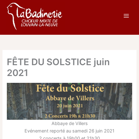
Aller
au
contenu
FÊTE DU SOLSTICE juin
2021
Abbaye de Villers
Evénement reporté au samedi 26 juin 2021
2 concerts à 19h00 et 21h30