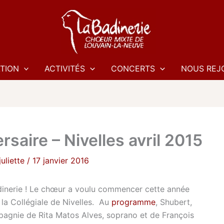
TION
ACTIVITÉS
CONCERTS
NOUS REJ
saire – Nivelles avril 2015
juliette
/
17 janvier 2016
adinerie ! Le chœur a voulu commencer cette année
 la Collégiale de Nivelles. Au
programme
, Shubert,
agnie de Rita Matos Alves, soprano et de François