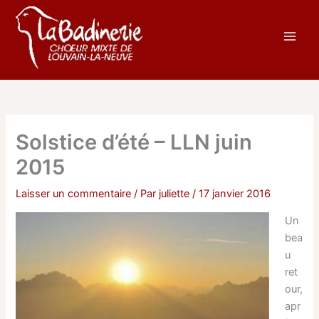
Aller
au
contenu
Solstice d’été – LLN juin
2015
Laisser un commentaire
/ Par
juliette
/
17 janvier 2016
Un
bea
u
ret
our,
apr